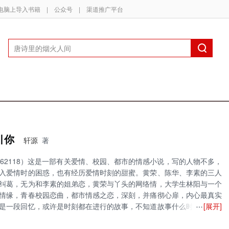
电脑上导入书籍
|
公众号
|
渠道推广平台
引你
轩源
著
70262118）这是一部有关爱情、校园、都市的情感小说，写的人物不多，
入爱情时的困惑，也有经历爱情时刻的甜蜜。黄荣、陈华、李素的三人
纠葛，无为和李素的姐弟恋，黄荣与丫头的网络情，大学生林阳与一个
情缘，青春校园恋曲，都市情感之恋，深刻，并痛彻心扉，内心最真实
[展开]
是一段回忆，或许是时刻都在进行的故事，不知道故事什么时候结束，
己记得那些挣扎，揪心的画面。总会有黑暗的深渊，梦境般的无数次出
陷其中。这是一个男人和两个女人的故事，一个现实和虚拟的故事，在