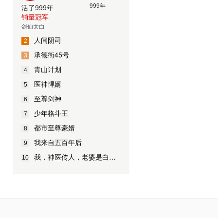
活了999年
销量冠军
剑仙太白
人间阴司
2
承德街45号
3
青山计划
4
医神悍婿
5
至尊剑神
6
少年格斗王
7
都市至尊豪婿
8
我来自五百年后
9
我，神医传人，老婆是白富美
10