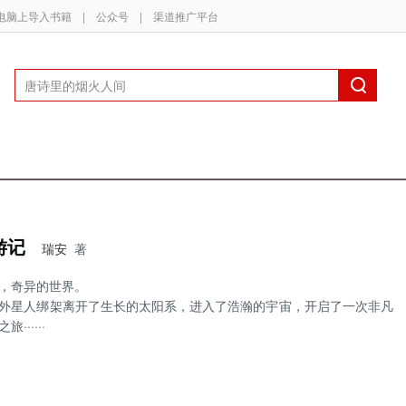
电脑上导入书籍
|
公众号
|
渠道推广平台
游记
瑞安
著
，奇异的世界。
外星人绑架离开了生长的太阳系，进入了浩瀚的宇宙，开启了一次非凡
······