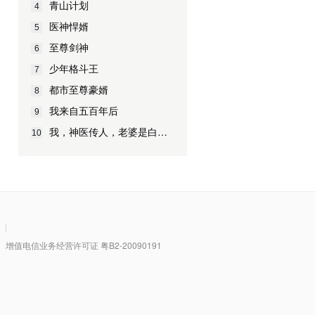
青山计划
4
医神悍婿
5
至尊剑神
6
少年格斗王
7
都市至尊豪婿
8
我来自五百年后
9
我，神医传人，老婆是白富美
10
|
值电信业务经营许可证 粤B2-20090191