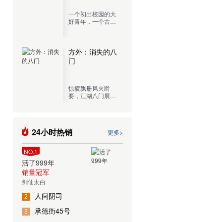
一个初出校园的大
好青年，一个古灵
精怪的混血少女，
再加上一个肾上腺
切除，混吃等死的
老记者，开着一辆
方外：消失的八
五菱宏光，这就是
门
罪恶调查局目前的
全部阵容。
惊疲飘册风火爵
要，江湖八门展奇
技，一门门传承千
古的绝学，一处处
近在咫尺的城市秘
境，现代都市中隐
24小时热销
更多>
藏的江湖传人，展
开生死惊险的奇谋
探险！
NO.1
活了999年
销量冠军
剑仙太白
人间阴司
2
承德街45号
3