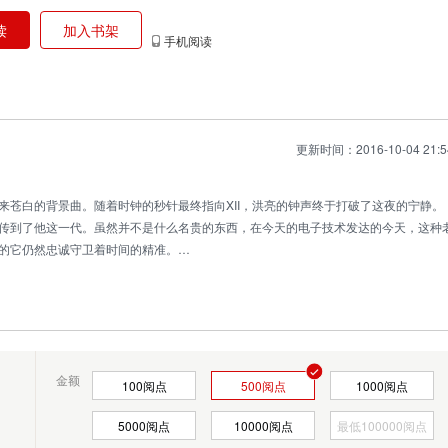
读
加入书架
手机阅读
更新时间：2016-10-04 21:5
来苍白的背景曲。随着时钟的秒针最终指向XII，洪亮的钟声终于打破了这夜的宁静。
传到了他这一代。虽然并不是什么名贵的东西，在今天的电子技术发达的今天，这种
的它仍然忠诚守卫着时间的精准。
移到了他的新房。
外稀少的夜晚，十二点的钟声为之增添了些许恐怖的
金额
100
阅点
500
阅点
1000
阅点
5000
阅点
10000
阅点