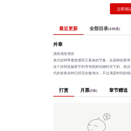
立即阅
最近更新
全部目录
(436章)
外章
滴答滴答滴答
老式挂钟带着悠缓而又紧凑的节奏，在寂静的夜带
这个挂钟是杨星宇的爷爷奶奶结婚时买下的，然后
式的发条挂钟已经完全被淘汰，不过满是时间刻痕
在杨星宇贷款买房之后，这个挂钟便从父母的家里
不得不说，在这样寂静的夜晚，在这样连星星都格
打赏
月票
章节赠送
(0条)