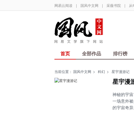
网易云阅读
|
国风中文网
|
采薇书院
|
从
首页
全部作品
排行榜
当前位置：
国风中文网
>
科幻
>
星宇漫游记
星宇漫
神秘的宇宙
一场意外被
的宇宙奇异之旅