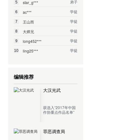
弟子
star_g***
5
学徒
ac***
6
学徒
王山而
7
学徒
大师兄
8
学徒
long452***
9
学徒
ling25***
10
编辑推荐
大汉光武
获选入“2017年中国
作协重点作品名单”
罪恶调查局