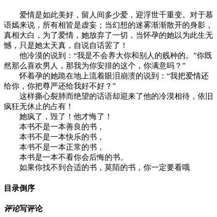
爱情是如此美好，留人间多少爱，迎浮世千重变。对于慕
语嫣来说，所有相皆是虚妄；当幻想的迷雾渐渐散开的身影，
真相大白，为了爱情，她放弃了一切，当怀孕的她以为此生无
憾，只是她太天真，自说自话罢了！
他冷漠的说到：“我是不会养大你和别人的贱种的。”你既
然那么喜欢男人，那我为你安排的这个，你满意吗？”
怀着孕的她跪在地上流着眼泪崩溃的说到：“我把爱情还
给你，你把尊严还给我好不好？”
这样撕心裂肺而绝望的话语却迎来了他的冷漠相待，依旧
疯狂无休止的占有！
她疯了，毁了！他才悔了！
本书不是一本善良的书，
本书不是一本快乐的书，
本书不是一本正常的书，
本书是一本不看你会后悔的书。
如果你找不到合适的书，莫陌的书，你一定要看哦
目录
倒序
评论
写评论