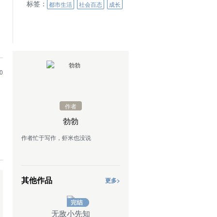
标签：
都市生活
社会百态
成长
0
作者
勃勃
作者忙于写作，虾米也没说
其他作品
更多>
无敌小先知
魔鬼师父俏总裁