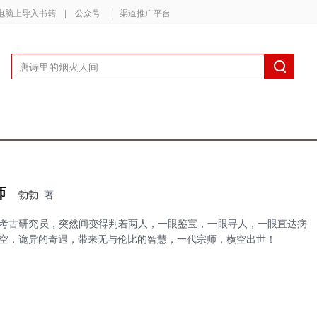
电脑上导入书籍
|
公众号
|
渠道推广平台
师
勃勃
著
考古研究员，突然间变得判若两人，一眼鉴宝，一眼寻人，一眼直达病
空，诡异的奇遇，带来无与伦比的智慧，一代宗师，横空出世！