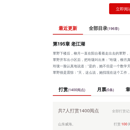
立即阅
最近更新
全部目录
(196章)
第195章 老江湖
覃野下楼后，柳月一直在阳台看着走出去的覃野，
覃野开车出小区后，把玲珑叫出来：“玲珑，柳月真
玲珑一脸认真地说道：“是的，她不但是一个数学
覃野很是震惊：“天，这么说，她找现在这个工作，
玲珑：“对，是因为要挣钱给母亲治病，她母亲去
知道我在想你吗
打赏
100
傍晚，名豪酒店。
打赏
月票
(1400阅点)
(0条)
明雅学校梁开颜
打赏
100
山东威海。
打赏
100
共7人打赏1400阅点
全部打赏记
山东威海。
打赏
100
山东威海。
打赏
100