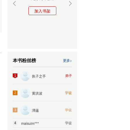
加入书架
加入书架
本书粉丝榜
更多>
弟子
执子之手
1
学徒
黄洪波
2
学徒
澤蘊
3
学徒
maisuim***
4