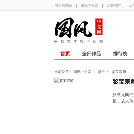
网易云阅读
|
国风中文网
|
采薇书院
|
从
首页
全部作品
排行榜
当前位置：
国风中文网
>
都市
>
鉴宝宗师
鉴宝宗
默默无闻的
根，从未落