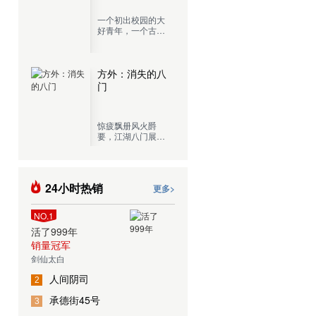
一个初出校园的大
好青年，一个古灵
精怪的混血少女，
再加上一个肾上腺
切除，混吃等死的
老记者，开着一辆
方外：消失的八
五菱宏光，这就是
门
罪恶调查局目前的
全部阵容。
惊疲飘册风火爵
要，江湖八门展奇
技，一门门传承千
古的绝学，一处处
近在咫尺的城市秘
境，现代都市中隐
24小时热销
更多>
藏的江湖传人，展
开生死惊险的奇谋
探险！
NO.1
活了999年
销量冠军
剑仙太白
人间阴司
2
承德街45号
3