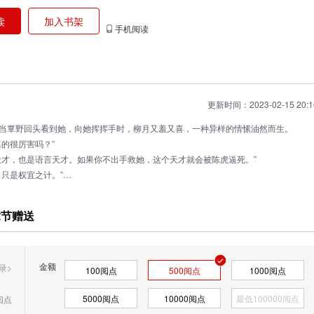
读
加入书架
手机阅读
更新时间：2023-02-15 20:1
当覃野回头看到她，向她挥挥手时，柳月又羞又喜，一种异样的情愫油然而生。
的很厉害吗？”
天才，也是语言天才。如果你不出手救她，这个天才就会被陈虎逼死。”
只是权宜之计。”
世后，又陷入陈虎的陷阱里，你的出现彻底改变了她的命运。”
阅点
章节赠送
阅点
阅点
金额
录>
100
阅点
500
阅点
1000
阅点
阅点
阅点
5000
阅点
10000
阅点
魔鬼师父俏总裁