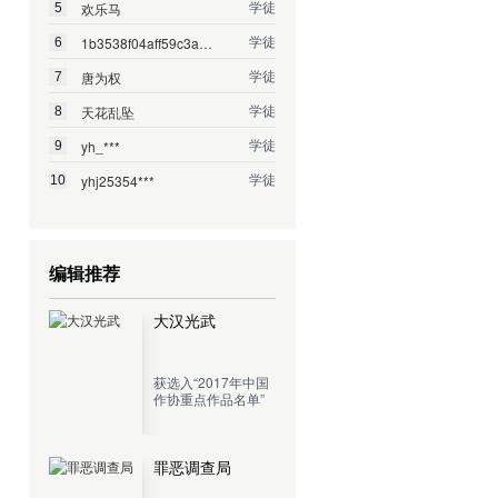
学徒
欢乐马
5
学徒
1b3538f04aff59c3a462...
6
学徒
唐为权
7
学徒
天花乱坠
8
学徒
yh_***
9
学徒
yhj25354***
10
编辑推荐
大汉光武
获选入“2017年中国
作协重点作品名单”
罪恶调查局