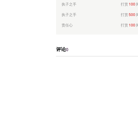
执子之手
打赏
100
执子之手
打赏
500
责任心
打赏
100
青***
打赏
100
余城
打赏
100
评论
0
知道我在想你吗
打赏
100
明雅学校梁开颜
打赏
100
山东威海。
打赏
100
山东威海。
打赏
100
山东威海。
打赏
100