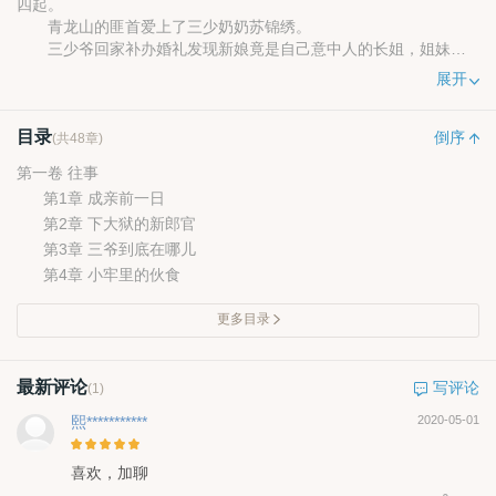
四起。
青龙山的匪首爱上了三少奶奶苏锦绣。
三少爷回家补办婚礼发现新娘竟是自己意中人的长姐，姐妹平
妻锦绣处境尴尬。
展开
锦绣怀孕了，却被送入祠堂准备次日沉湖。
二龙得到了消息，纠集人马赶到强抢锦绣回青龙山，途中锦绣
目录
被大少爷失手打死。
倒序
(共48章)
一觉醒来，锦绣重生到了媒人提亲的日子，洞察一切的她决定
第一卷 往事
将自己失去的都夺回来......
第1章 成亲前一日
第2章 下大狱的新郎官
第3章 三爷到底在哪儿
第4章 小牢里的伙食
更多目录
最新评论
写评论
(1)
熙***********
2020-05-01
喜欢，加聊