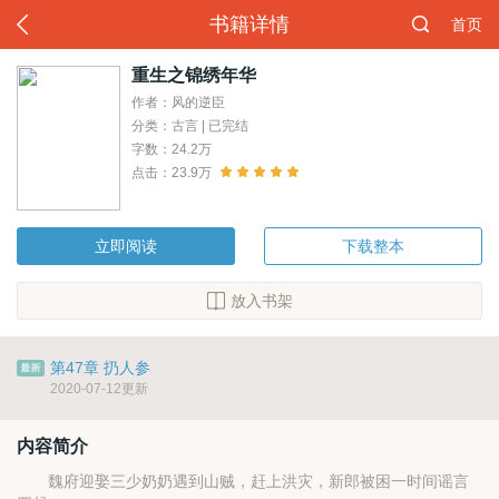
书籍详情
首页
重生之锦绣年华
作者：风的逆臣
分类：古言 | 已完结
字数：24.2万
点击：23.9万
立即阅读
下载整本
放入书架
第47章 扔人参
2020-07-12更新
内容简介
魏府迎娶三少奶奶遇到山贼，赶上洪灾，新郎被困一时间谣言