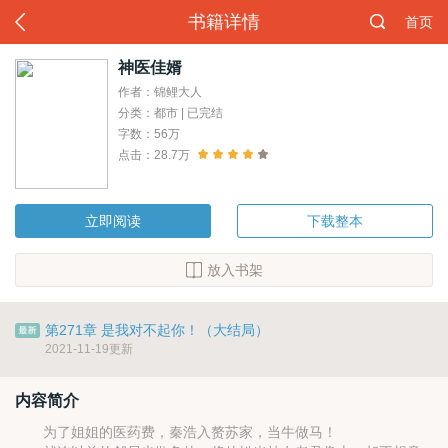
书籍详情
首页
神医佳婿
作者：锦鲤大人
分类：都市 | 已完结
字数：56万
点击：28.7万
立即阅读
下载整本
放入书架
第271章 是我对不起你！（大结局）
2021-11-19更新
内容简介
为了姐姐的医药费，秦浩入赘苏家，当牛做马！