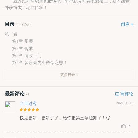
就连以前的邻居也欺负他，将他扒光挂在老君像上，却不想意
外获得太上老君传承！
目录
倒序
(共272章)
第一卷
第1章 受辱
第2章 传承
第3章 情敌上门
第4章 多谢秦先生救命之恩！
更多目录
最新评论
写评论
(2)
尘世过客
2021-08-10
快点更新，更新少了，给你把第三条腿卸了！😏
2