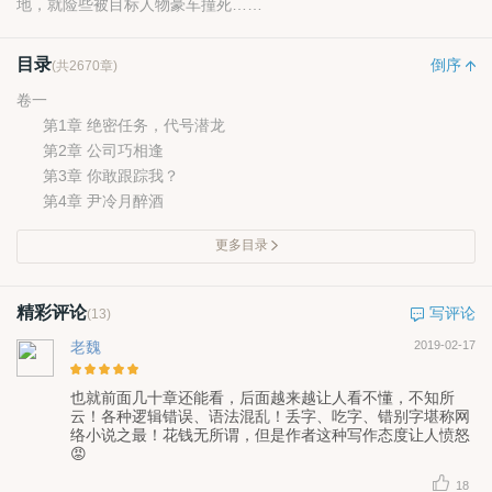
地，就险些被目标人物豪车撞死……
目录
倒序
(共2670章)
卷一
第1章 绝密任务，代号潜龙
第2章 公司巧相逢
第3章 你敢跟踪我？
第4章 尹冷月醉酒
更多目录
精彩评论
写评论
(13)
老魏
2019-02-17
也就前面几十章还能看，后面越来越让人看不懂，不知所
云！各种逻辑错误、语法混乱！丢字、吃字、错别字堪称网
络小说之最！花钱无所谓，但是作者这种写作态度让人愤怒
😡
18