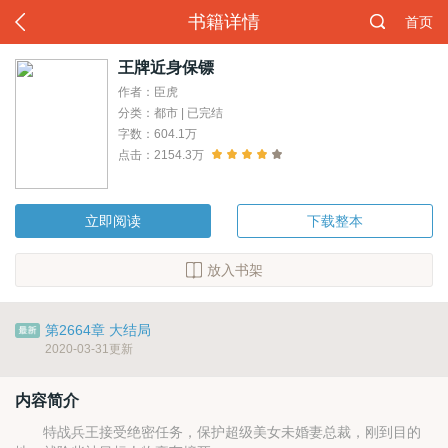
书籍详情
首页
王牌近身保镖
作者：臣虎
分类：都市 | 已完结
字数：604.1万
点击：2154.3万
立即阅读
下载整本
放入书架
第2664章 大结局
2020-03-31更新
内容简介
特战兵王接受绝密任务，保护超级美女未婚妻总裁，刚到目的