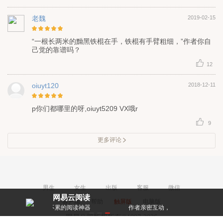
老魏
2019-02-15
“一根长两米的黝黑铁棍在手，铁棍有手臂粗细，”作者你自
己觉的靠谱吗？
12
oiuyt120
2018-12-11
p你们都哪里的呀,oiuyt5209 VX哦r
9
更多评论
男生
女生
出版
客服
微信
网易云阅读
客户端
帮助
触屏版
电脑版
累的阅读神器
作者亲密互动，和大神零距离！
每天都有阅点
网易公司版权所有©1997-2026