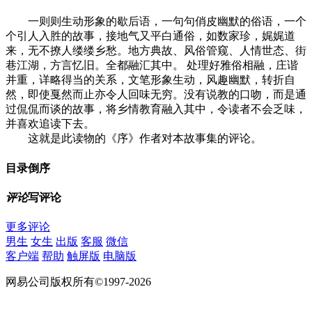
一则则生动形象的歇后语，一句句俏皮幽默的俗语，一个
个引人入胜的故事，接地气又平白通俗，如数家珍，娓娓道
来，无不撩人缕缕乡愁。地方典故、风俗管窥、人情世态、街
巷江湖，方言忆旧。全都融汇其中。 处理好雅俗相融，庄谐
并重，详略得当的关系，文笔形象生动，风趣幽默，转折自
然，即使戛然而止亦令人回味无穷。没有说教的口吻，而是通
过侃侃而谈的故事，将乡情教育融入其中，令读者不会乏味，
并喜欢追读下去。
这就是此读物的《序》作者对本故事集的评论。
目录
倒序
评论
写评论
更多评论
男生
女生
出版
客服
微信
客户端
帮助
触屏版
电脑版
网易公司版权所有©1997-2026