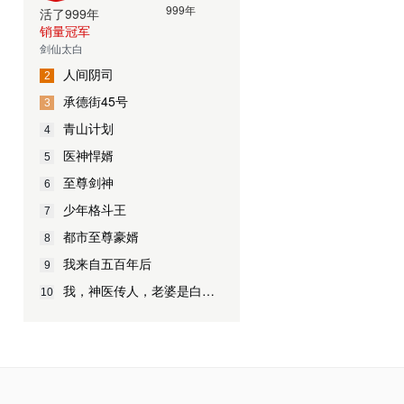
活了999年
销量冠军
剑仙太白
人间阴司
2
承德街45号
3
青山计划
4
医神悍婿
5
至尊剑神
6
少年格斗王
7
都市至尊豪婿
8
我来自五百年后
9
我，神医传人，老婆是白富美
10