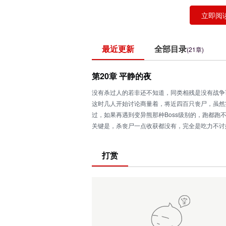
立即阅
最近更新
全部目录
(21章)
第20章 平静的夜
没有杀过人的若非还不知道，同类相残是没有战争
这时几人开始讨论商量着，将近四百只丧尸，虽然
过，如果再遇到变异熊那种Boss级别的，跑都跑
关键是，杀丧尸一点收获都没有，完全是吃力不讨
就在他们转身离开后，丧尸群中一只丧尸疑惑的看
这些丧尸‘走’得是真慢，高一点的灌木就挡住了去
打赏