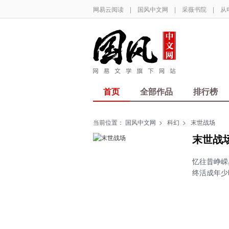
网易云阅读
|
国风中文网
|
采薇书院
|
从
首页
全部作品
排行榜
当前位置：
国风中文网
>
科幻
>
末世战场
末世战
忆往昔峥嵘
终活成年少