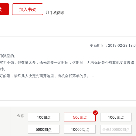
读
加入书架
手机阅读
更新时间：2019-02-28 18:0
币奖励的。
实力不强，但数量太多，杀光需要一定时间，这期间，无法保证是否有其他变异兽路
不掉。
好的活，最终几人决定先离开这里，有机会找落单的杀。
着他们的背影，翻白的眼睛里闪过一道精光，像是在思考这什么？
路。若非几人一路小跑
金额
100
阅点
500
阅点
1000
阅点
5000
阅点
10000
阅点