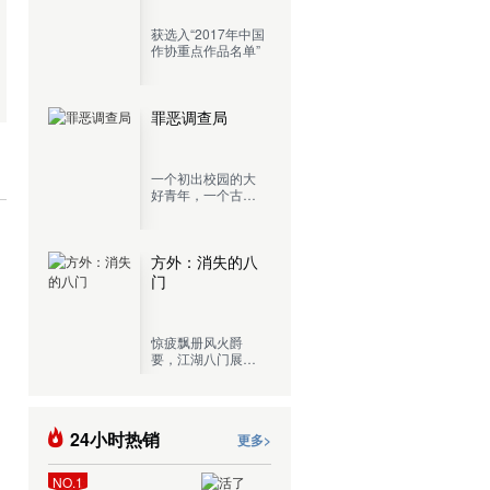
获选入“2017年中国
作协重点作品名单”
罪恶调查局
一个初出校园的大
好青年，一个古灵
精怪的混血少女，
再加上一个肾上腺
切除，混吃等死的
老记者，开着一辆
方外：消失的八
五菱宏光，这就是
门
罪恶调查局目前的
全部阵容。
惊疲飘册风火爵
要，江湖八门展奇
技，一门门传承千
古的绝学，一处处
近在咫尺的城市秘
境，现代都市中隐
24小时热销
更多>
藏的江湖传人，展
开生死惊险的奇谋
探险！
NO.1