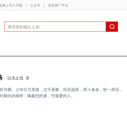
电脑上导入书籍
|
公众号
|
渠道推广平台
场
以戈止伐
著
岁月稠。少年行万里路，过千座桥，经百战死，用十条命，听一席话，
时期许的模样：喝最烈的酒，守最爱的人。