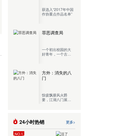
获选入“2017年中国
作协重点作品名单”
罪恶调查局
一个初出校园的大
好青年，一个古灵
精怪的混血少女，
再加上一个肾上腺
切除，混吃等死的
老记者，开着一辆
方外：消失的八
五菱宏光，这就是
门
罪恶调查局目前的
全部阵容。
惊疲飘册风火爵
要，江湖八门展奇
技，一门门传承千
古的绝学，一处处
近在咫尺的城市秘
境，现代都市中隐
24小时热销
更多>
藏的江湖传人，展
开生死惊险的奇谋
探险！
NO.1