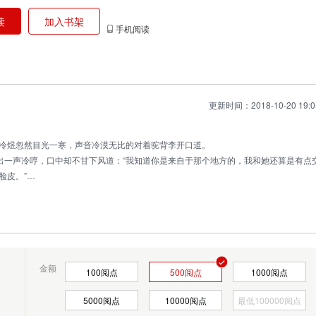
读
加入书架
手机阅读
更新时间：2018-10-20 19:0
冷煜忽然目光一寒，声音冷漠无比的对着驼背李开口道。
发出一声冷哼，口中却不甘下风道：“我知道你是来自于那个地方的，我和她还算是有点
脸皮。”
千，但是谁也说不准这老头子又会耍什么诡计，姜还是老的辣，身为神秘组织队伍的
大的压力的，迫于驼背李的压力，二号赶紧上前将老李唤
金额
100
阅点
500
阅点
1000
阅点
5000
阅点
10000
阅点