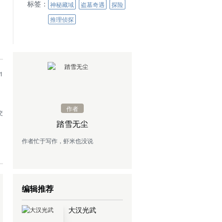
标签：
神秘藏域
盗墓奇遇
探险
推理侦探
1
作者
交
踏雪无尘
老
作者忙于写作，虾米也没说
编辑推荐
大汉光武