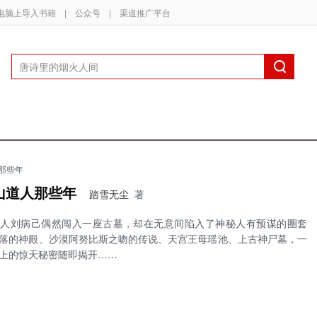
电脑上导入书籍
|
公众号
|
渠道推广平台
那些年
山道人那些年
踏雪无尘
著
传人刘病己偶然闯入一座古墓，却在无意间陷入了神秘人有预谋的圈套
落的神殿、沙漠阿努比斯之吻的传说、天宫王母瑶池、上古神尸墓，一
上的惊天秘密随即揭开……