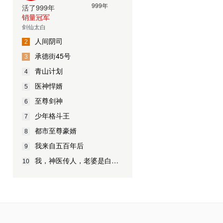
活了999年
销量冠军
剑仙太白
人间阴司
2
承德街45号
3
青山计划
4
医神悍婿
5
至尊剑神
6
少年格斗王
7
都市至尊豪婿
8
我来自五百年后
9
我，神医传人，老婆是白富美
10