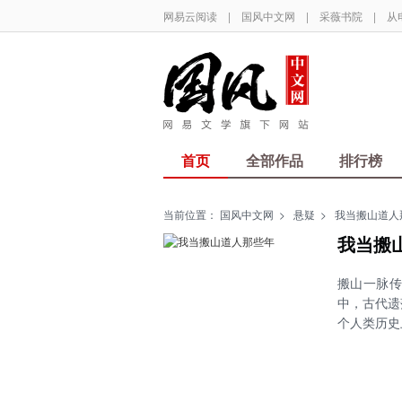
网易云阅读
|
国风中文网
|
采薇书院
|
从
首页
全部作品
排行榜
当前位置：
国风中文网
>
悬疑
>
我当搬山道人
我当搬
搬山一脉
中，古代遗
个人类历史