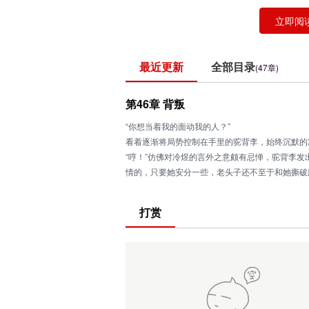
立即阅
最近更新
全部目录
(47章)
第46章 背叛
“你想当着我的面动我的人？”
看着逐渐将局势控制在手里的驼背李，始终沉默的
“哼！”仿佛对冷煜的言外之意颇有忌惮，驼背李
情的，只要她安分一些，老头子还不至于和她撕破
冷煜脸色阴沉的听着驼背李的话，心中却是思绪万
大，此刻面对驼背李的时候冷煜还是能感受到非常
打赏