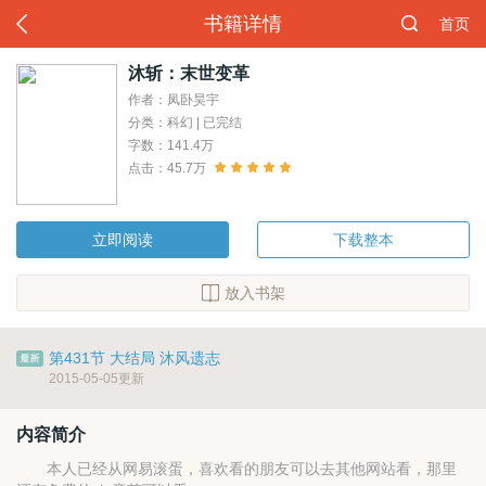
书籍详情
首页
沐斩：末世变革
作者：凤卧昊宇
分类：科幻 | 已完结
字数：141.4万
点击：45.7万
立即阅读
下载整本
放入书架
第431节 大结局 沐风遗志
2015-05-05更新
内容简介
本人已经从网易滚蛋，喜欢看的朋友可以去其他网站看，那里