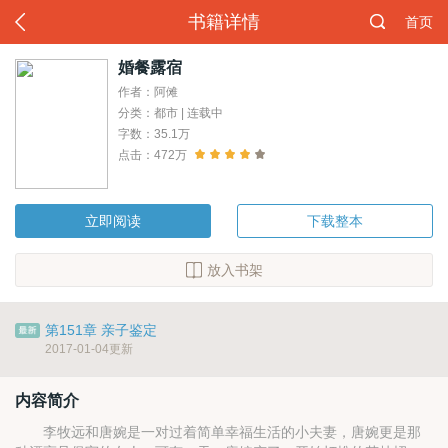
书籍详情
首页
婚餐露宿
作者：阿傩
分类：都市 | 连载中
字数：35.1万
点击：472万
立即阅读
下载整本
放入书架
第151章 亲子鉴定
2017-01-04更新
内容简介
李牧远和唐婉是一对过着简单幸福生活的小夫妻，唐婉更是那