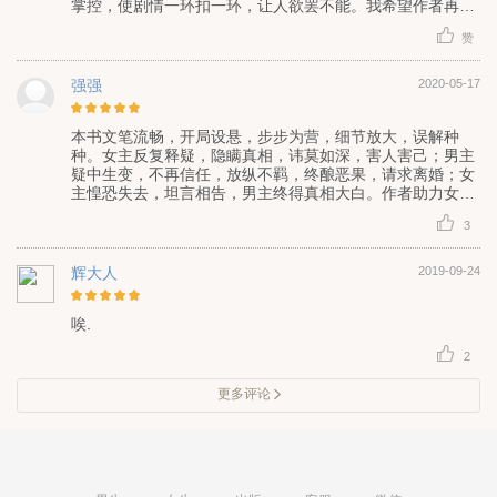
掌控，使剧情一环扣一环，让人欲罢不能。我希望作者再接
再励，继续书写更精彩的片断，生活是在人生经历，与感悟
赞
学习中成长起来的。需要慢慢的经历慢慢的长大，看书不只
能观其表面，可以在里面学到很多独到的见识与知识精华所
在，不要浪费了时间，负了自己，错过了一本好书“励志前
强强
2020-05-17
行，不负韶华”。
本书文笔流畅，开局设悬，步步为营，细节放大，误解种
种。女主反复释疑，隐瞒真相，讳莫如深，害人害己；男主
疑中生变，不再信任，放纵不羁，终酿恶果，请求离婚；女
主惶恐失去，坦言相告，男主终得真相大白。作者助力女主
上位，让女配，自行离去。男女主重归于好，故事压抑，情
3
节矛盾，感情反复，格局狭隘；配角志勇兼备，爱憎分明，
可圈可点，值得一看。
辉大人
2019-09-24
唉.
2
更多评论