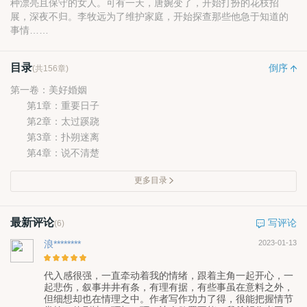
种漂亮且保守的女人。可有一天，唐婉变了，开始打扮的花枝招
展，深夜不归。李牧远为了维护家庭，开始探查那些他急于知道的
事情……
目录
倒序
(共156章)
第一卷：美好婚姻
第1章：重要日子
第2章：太过蹊跷
第3章：扑朔迷离
第4章：说不清楚
更多目录
最新评论
写评论
(6)
浪********
2023-01-13
代入感很强，一直牵动着我的情绪，跟着主角一起开心，一
起悲伤，叙事井井有条，有理有据，有些事虽在意料之外，
但细想却也在情理之中。作者写作功力了得，很能把握情节