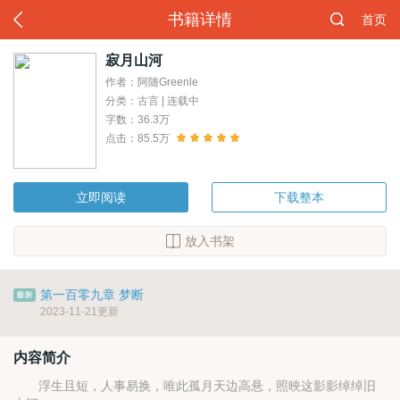
书籍详情
首页
寂月山河
作者：阿随Greenle
分类：古言 | 连载中
字数：36.3万
点击：85.5万
立即阅读
下载整本
放入书架
第一百零九章 梦断
2023-11-21更新
内容简介
浮生且短，人事易换，唯此孤月天边高悬，照映这影影绰绰旧