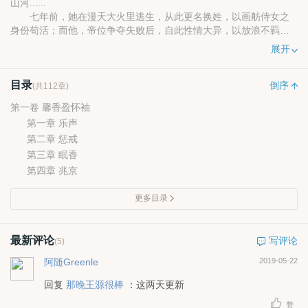
山河......
七年前，她在漫天大火里逃生，从此更名换姓，以画舫侍女之
身份苟活；而他，帝位争夺失败后，自此性情大异，以放浪不羁之
形骸偷生。
展开
七年后，他们将如何重遇，他们是否能识得彼此，前路凶险，
荆棘满途，他们的命运又终将会走向何处？
目录
倒序
(共112章)
第一卷 馨香盈怀袖
第一章 乐声
第二章 惩戒
第三章 眠香
第四章 兆京
更多目录
最新评论
写评论
(5)
阿随Greenle
2019-05-22
回复
那晚王源很棒
：这两天更新
赞