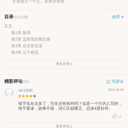
开局就欠一个亿，未来全靠拼
目录
倒序
(共112章)
正文
第1章 饭局
第2章 监狱里的预言家
第3章 众生皆韭菜
第4章 父子相见
更多目录
精彩评论
写评论
(63)
xfc1688
2018-06-04
错字实在太多了，完全没有校对吗？似是一个行内人写的，
情节紧凑，故事不错，词汇比较匮乏。总体4星好评。
5
更多评论