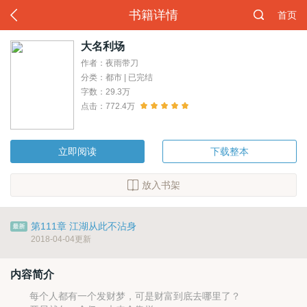
书籍详情
首页
大名利场
作者：夜雨带刀
分类：都市 | 已完结
字数：29.3万
点击：772.4万
立即阅读
下载整本
放入书架
第111章 江湖从此不沾身
2018-04-04更新
内容简介
每个人都有一个发财梦，可是财富到底去哪里了？