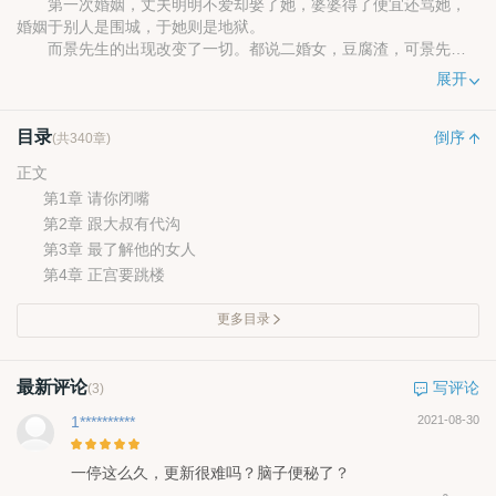
第一次婚姻，丈夫明明不爱却娶了她，婆婆得了便宜还骂她，
婚姻于别人是围城，于她则是地狱。
而景先生的出现改变了一切。都说二婚女，豆腐渣，可景先生
却把蓝心当成了宝。
展开
二婚后，某男只有一个原则。
谁让他老婆疼，他就让谁疼，他的老婆，只有他自己疼……
目录
倒序
(共340章)
正文
第1章 请你闭嘴
第2章 跟大叔有代沟
第3章 最了解他的女人
第4章 正宫要跳楼
更多目录
最新评论
写评论
(3)
1**********
2021-08-30
一停这么久，更新很难吗？脑子便秘了？