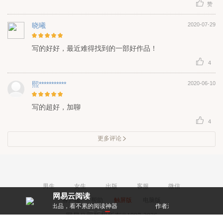
赞
晓曦
2020-07-29
写的好好，最近难得找到的一部好作品！
4
熙***********
2020-06-10
写的超好，加聊
4
更多评论
男生
女生
出版
客服
微信
网易云阅读
客户端
帮助
触屏版
电脑版
出品，看不累的阅读神器
作者亲密互动，和大神零距离！
网易公司版权所有©1997-2026