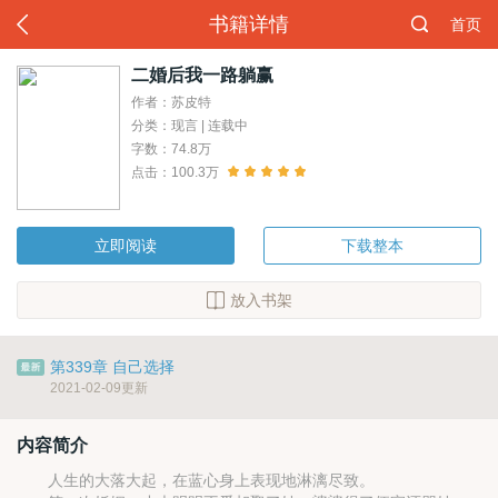
书籍详情
首页
二婚后我一路躺赢
作者：苏皮特
分类：现言 | 连载中
字数：74.8万
点击：100.3万
立即阅读
下载整本
放入书架
第339章 自己选择
2021-02-09更新
内容简介
人生的大落大起，在蓝心身上表现地淋漓尽致。