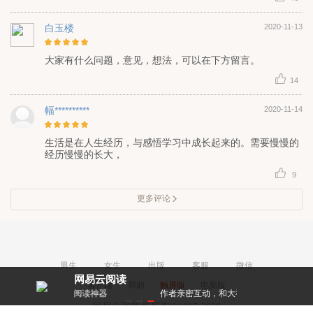
白玉楼
2020-11-13
大家有什么问题，意见，想法，可以在下方留言。
14
幅**********
2020-11-14
生活是在人生经历，与感悟学习中成长起来的。需要慢慢的
经历慢慢的长大，
9
更多评论
男生
女生
出版
客服
微信
网易云阅读
客户端
帮助
触屏版
电脑版
的阅读神器
作者亲密互动，和大神零距离！
每天都有阅点领
网易公司版权所有©1997-2026