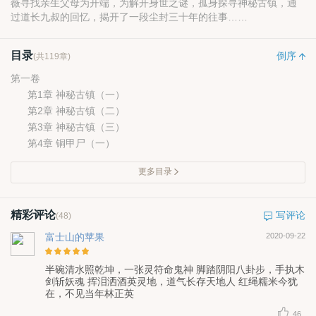
薇寻找亲生父母为开端，为解开身世之谜，孤身探寻神秘古镇，通
过道长九叔的回忆，揭开了一段尘封三十年的往事……
目录
倒序
(共119章)
第一卷
第1章 神秘古镇（一）
第2章 神秘古镇（二）
第3章 神秘古镇（三）
第4章 铜甲尸（一）
更多目录
精彩评论
写评论
(48)
富士山的苹果
2020-09-22
半碗清水照乾坤，一张灵符命鬼神 脚踏阴阳八卦步，手执木
剑斩妖魂 挥泪洒酒英灵地，道气长存天地人 红绳糯米今犹
在，不见当年林正英
46