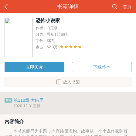
书籍详情
首页
恐怖小说家
作者：白玉楼
分类：悬疑 | 已完结
字数：38万
点击：62.3万
立即阅读
下载整本
放入书架
第118章 大结局
2020-12-31更新
内容简介
本书以僵尸为主题，内容纯属虚构。故事从一个小说作家陈薇