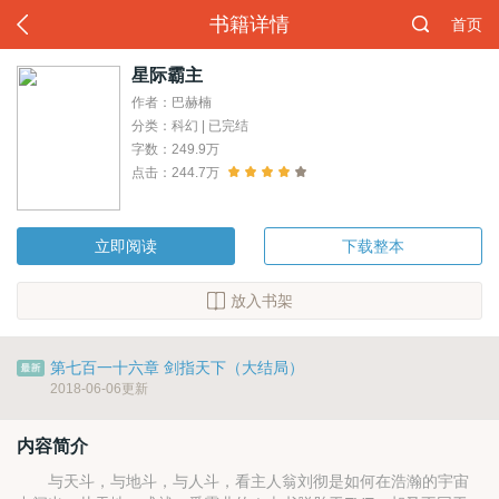
书籍详情
首页
星际霸主
作者：巴赫楠
分类：科幻 | 已完结
字数：249.9万
点击：244.7万
立即阅读
下载整本
放入书架
第七百一十六章 剑指天下（大结局）
2018-06-06更新
内容简介
与天斗，与地斗，与人斗，看主人翁刘彻是如何在浩瀚的宇宙