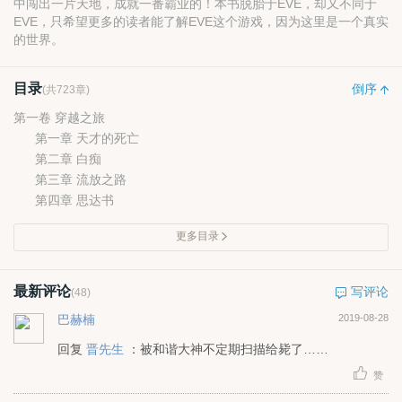
中闯出一片天地，成就一番霸业的！本书脱胎于EVE，却又不同于
EVE，只希望更多的读者能了解EVE这个游戏，因为这里是一个真实
的世界。
目录
倒序
(共723章)
第一卷 穿越之旅
第一章 天才的死亡
第二章 白痴
第三章 流放之路
第四章 思达书
更多目录
最新评论
写评论
(48)
巴赫楠
2019-08-28
回复
晋先生
：被和谐大神不定期扫描给毙了……
赞