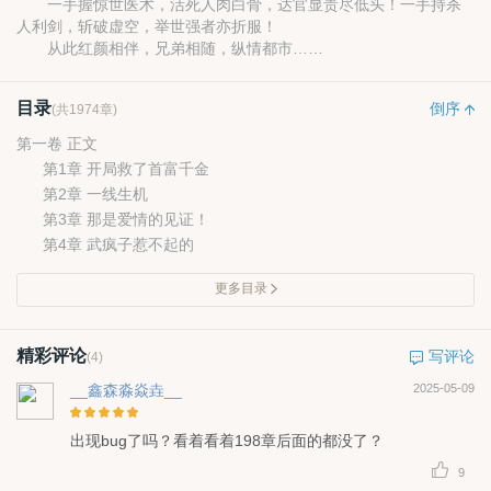
一手握惊世医术，活死人肉白骨，达官显贵尽低头！一手持杀
人利剑，斩破虚空，举世强者亦折服！
从此红颜相伴，兄弟相随，纵情都市……
目录
倒序
(共1974章)
第一卷 正文
第1章 开局救了首富千金
第2章 一线生机
第3章 那是爱情的见证！
第4章 武疯子惹不起的
更多目录
精彩评论
写评论
(4)
__鑫森淼焱垚__
2025-05-09
出现bug了吗？看着看着198章后面的都没了？
9