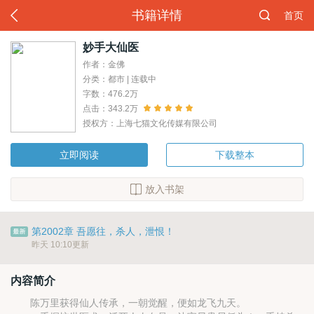
书籍详情
首页
妙手大仙医
作者：金佛
分类：都市 | 连载中
字数：476.2万
点击：343.2万
授权方：上海七猫文化传媒有限公司
立即阅读
下载整本
放入书架
第2002章 吾愿往，杀人，泄恨！
昨天 10:10更新
内容简介
陈万里获得仙人传承，一朝觉醒，便如龙飞九天。