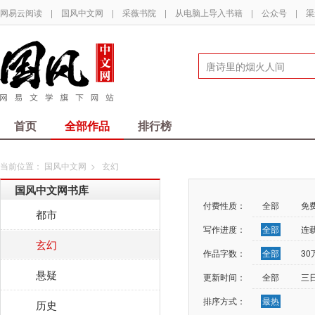
网易云阅读
|
国风中文网
|
采薇书院
|
从电脑上导入书籍
|
公众号
|
渠
首页
全部作品
排行榜
当前位置：
国风中文网
>
玄幻
国风中文网书库
付费性质：
全部
免
都市
写作进度：
全部
连
玄幻
作品字数：
全部
3
悬疑
更新时间：
全部
三
排序方式：
最热
历史