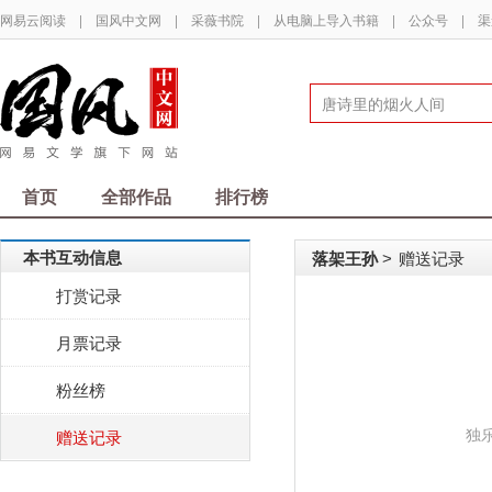
网易云阅读
|
国风中文网
|
采薇书院
|
从电脑上导入书籍
|
公众号
|
渠
首页
全部作品
排行榜
本书互动信息
落架王孙
赠送记录
>
打赏记录
月票记录
粉丝榜
独
赠送记录