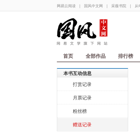
网易云阅读
|
国风中文网
|
采薇书院
|
从
首页
全部作品
排行榜
本书互动信息
打赏记录
月票记录
粉丝榜
赠送记录