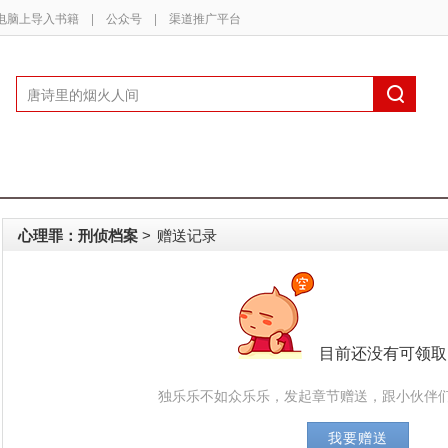
电脑上导入书籍
|
公众号
|
渠道推广平台
心理罪：刑侦档案
赠送记录
>
目前还没有可领取
独乐乐不如众乐乐，发起章节赠送，跟小伙伴们
我要赠送