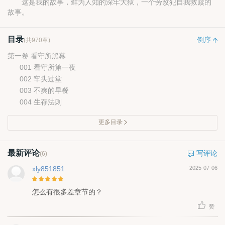
这是我的故事，鲜为人知的深牢大狱，一个劳改犯自我救赎的
故事。
目录
倒序
(共970章)
第一卷 看守所黑幕
001 看守所第一夜
002 牢头过堂
003 不爽的早餐
004 生存法则
更多目录
最新评论
写评论
(6)
xly851851
2025-07-06
怎么有很多差章节的？
赞