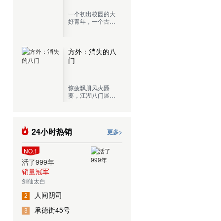
一个初出校园的大
好青年，一个古灵
精怪的混血少女，
再加上一个肾上腺
切除，混吃等死的
老记者，开着一辆
方外：消失的八
五菱宏光，这就是
门
罪恶调查局目前的
全部阵容。
惊疲飘册风火爵
要，江湖八门展奇
技，一门门传承千
古的绝学，一处处
近在咫尺的城市秘
境，现代都市中隐
24小时热销
更多>
藏的江湖传人，展
开生死惊险的奇谋
探险！
NO.1
活了999年
销量冠军
剑仙太白
人间阴司
2
承德街45号
3