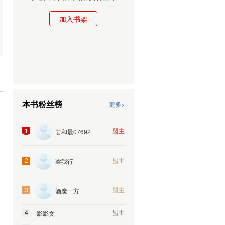
加入书架
本书粉丝榜
更多>
盟主
姜和晨07692
1
盟主
梁我行
2
盟主
酒魔一方
3
盟主
影影文
4