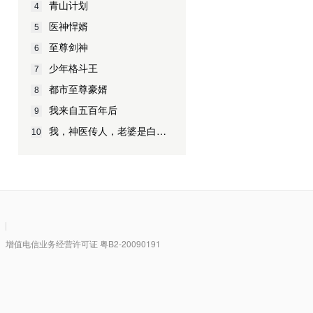
青山计划
4
医神悍婿
5
至尊剑神
6
少年格斗王
7
都市至尊豪婿
8
我来自五百年后
9
我，神医传人，老婆是白富美
10
|
值电信业务经营许可证 粤B2-20090191