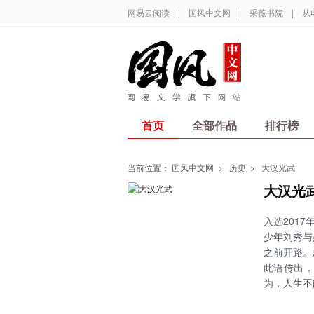
网易云阅读
|
国风中文网
|
采薇书院
|
从
首页
全部作品
排行榜
当前位置：
国风中文网
>
历史
>
大汉光武
大汉光
入选201
少年刘秀与
之前开路。
此语传出
为，人生不
梦想总是要