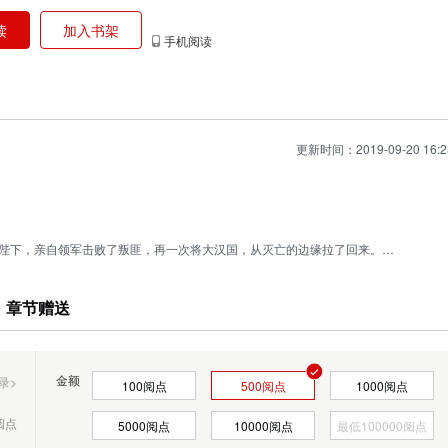
读
加入书架
手机阅读
更新时间：2019-09-20 16:2
陛下，亲自领军击败了叛匪，再一次将大汉国，从灭亡的边缘拉了回来。
。
阅点
军，选择了避让或者逃走。导致叛军的大阵四分五裂，根本发挥不出半点儿作用。
章节赠送
于敌人的兵力和十倍于敌人的士气和勇气，一举锁定了
阅点
阅点
金额
录>
阅点
100
阅点
500
阅点
1000
阅点
阅点
5000
阅点
10000
阅点