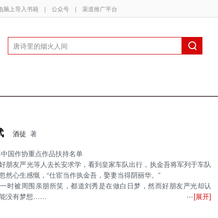
电脑上导入书籍
|
公众号
|
渠道推广平台
武
酒徒
著
7年中国作协重点作品扶持名单
好朋友严光等人去长安求学，看到皇家车队出行，执金吾将军列于车队
忽然心生感慨，“仕宦当作执金吾，娶妻当得阴丽华。”
，一时被周围亲朋所笑，都道刘秀是在做白日梦，然而好朋友严光却认
[展开]
能没有梦想……
有的，一旦实现了呢？