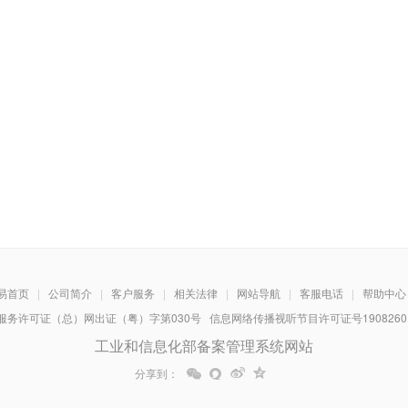
阅点
阅点
阅点
阅点
阅点
阅点
阅点
阅点
阅点
易首页
|
公司简介
|
客户服务
|
相关法律
|
网站导航
|
客服电话
|
帮助中心
阅点
务许可证（总）网出证（粤）字第030号 信息网络传播视听节目许可证号1908260 增
工业和信息化部备案管理系统网站
分享到：