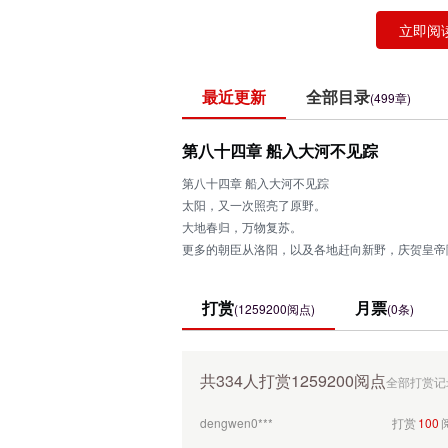
立即阅
最近更新
全部目录
(499章)
第八十四章 船入大河不见踪
第八十四章 船入大河不见踪
太阳，又一次照亮了原野。
大地春归，万物复苏。
更多的朝臣从洛阳，以及各地赶向新野，庆贺皇帝
这一仗，开局极为凶险。但结果，却没有任何悬念
xiaogang***
打赏
100
看到刘秀带伤发起冲锋，竟然有将近三分之一的叛
打赏
月票
(1259200阅点)
(0条)
而汉军则在冯异的果断指挥下，全军压上。以六倍
xiaogang***
打赏
100
xiaogang***
打赏
100
共334人打赏1259200阅点
全部打赏记
dengwen0***
打赏
100
dengwen0***
打赏
100