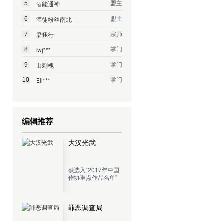
盟主
酒能通神
5
盟主
酒徒粉丝南北
6
宗师
梁我行
7
掌门
lwj***
8
掌门
山刺槐
9
掌门
Ell***
10
编辑推荐
大汉光武
获选入“2017年中国
作协重点作品名单”
罪恶调查局