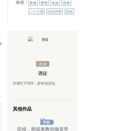
标签：
青春
爱情
热血
传奇
二十八宿
汉光武帝
历史
5
作者
酒徒
作者忙于写作，虾米也没说
其他作品
崇祯，师叔来教你做皇帝