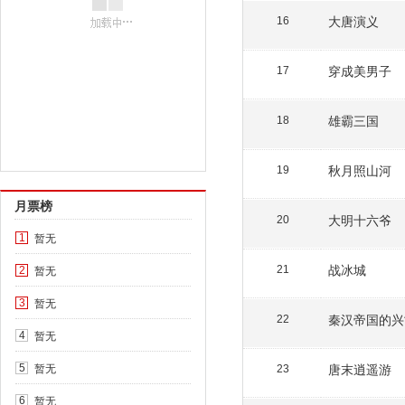
大唐演义
16
穿成美男子
17
雄霸三国
18
秋月照山河
19
月票榜
大明十六爷
20
暂无
1
战冰城
暂无
21
2
暂无
3
秦汉帝国的兴
22
暂无
4
暂无
唐末逍遥游
5
23
暂无
6