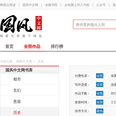
网易云阅读
|
国风中文网
|
采薇书院
|
从电脑上导入书籍
|
公众号
|
渠
首页
全部作品
排行榜
当前位置：
国风中文网
>
历史
国风中文网书库
付费性质：
全部
免
都市
写作进度：
全部
连
玄幻
作品字数：
全部
3
悬疑
更新时间：
全部
三
排序方式：
最热
历史