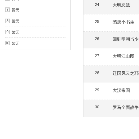
大明恶贼
24
暂无
7
暂无
8
隋唐小书生
25
暂无
9
回到明朝当少
26
暂无
10
大明江山图
27
辽国风云之耶
28
大汉帝国
29
罗马全面战争
30