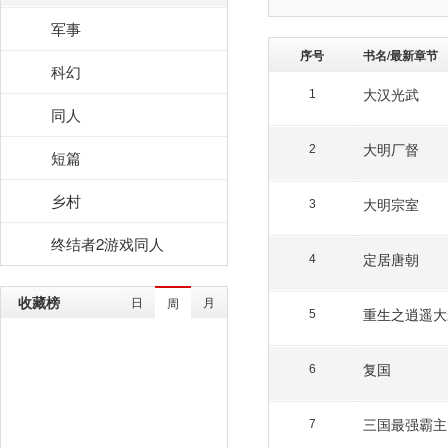
军事
序号
书名/最新章节
科幻
大汉光武
1
同人
大明厂督
2
短篇
乡村
大明宗室
3
终结者2游戏同人
定居唐朝
4
收藏榜
日
月
周
重生之逍遥大
5
复国
6
三国最强霸主
7