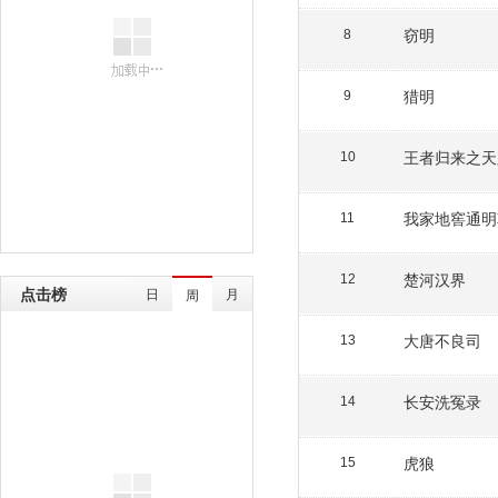
窃明
8
猎明
9
王者归来之天
10
我家地窖通明
11
楚河汉界
12
点击榜
日
月
周
大唐不良司
13
长安洗冤录
14
虎狼
15