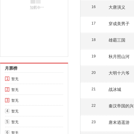
大唐演义
16
穿成美男子
17
雄霸三国
18
秋月照山河
19
月票榜
大明十六爷
20
暂无
1
战冰城
暂无
21
2
暂无
3
秦汉帝国的兴
22
暂无
4
暂无
唐末逍遥游
5
23
暂无
6