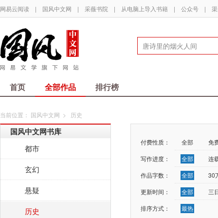
网易云阅读
|
国风中文网
|
采薇书院
|
从电脑上导入书籍
|
公众号
|
渠
首页
全部作品
排行榜
当前位置：
国风中文网
>
历史
国风中文网书库
付费性质：
全部
免
都市
写作进度：
全部
连
玄幻
作品字数：
全部
3
悬疑
更新时间：
全部
三
排序方式：
最热
历史