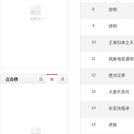
窃明
8
猎明
9
王者归来之天
10
我家地窖通明
11
楚河汉界
12
点击榜
日
月
周
大唐不良司
13
长安洗冤录
14
虎狼
15