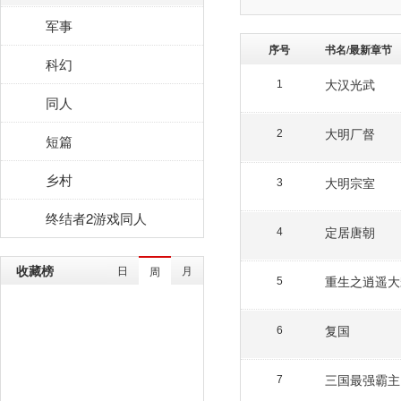
军事
序号
书名/最新章节
科幻
大汉光武
1
同人
大明厂督
2
短篇
乡村
大明宗室
3
终结者2游戏同人
定居唐朝
4
收藏榜
日
月
周
重生之逍遥大
5
复国
6
三国最强霸主
7