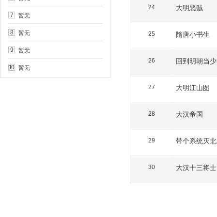
大明恶贼
24
暂无
7
暂无
8
隋唐小书生
25
暂无
9
回到明朝当少
26
暂无
10
大明江山图
27
大汉帝国
28
带个系统灭北
29
大汉十三将士
30