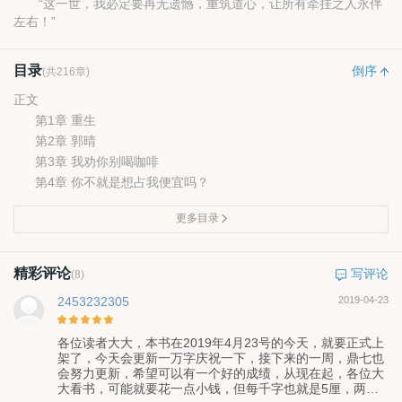
“这一世，我必定要再无遗憾，重筑道心，让所有牵挂之人永伴
左右！”
目录
倒序
(共216章)
正文
第1章 重生
第2章 郭晴
第3章 我劝你别喝咖啡
第4章 你不就是想占我便宜吗？
更多目录
精彩评论
写评论
(8)
2453232305
2019-04-23
各位读者大大，本书在2019年4月23号的今天，就要正式上
架了，今天会更新一万字庆祝一下，接下来的一周，鼎七也
会努力更新，希望可以有一个好的成绩，从现在起，各位大
大看书，可能就要花一点小钱，但每千字也就是5厘，两千