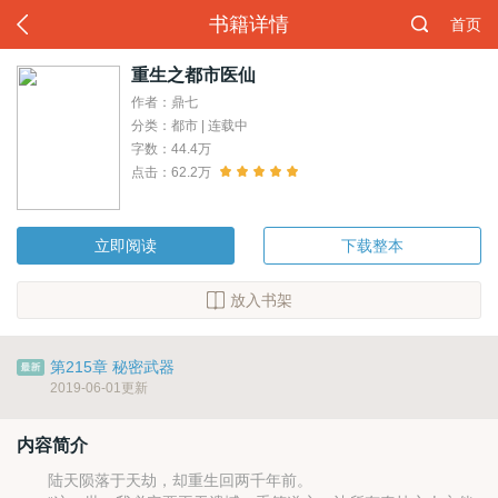
书籍详情
首页
重生之都市医仙
作者：鼎七
分类：都市 | 连载中
字数：44.4万
点击：62.2万
立即阅读
下载整本
放入书架
第215章 秘密武器
2019-06-01更新
内容简介
陆天陨落于天劫，却重生回两千年前。