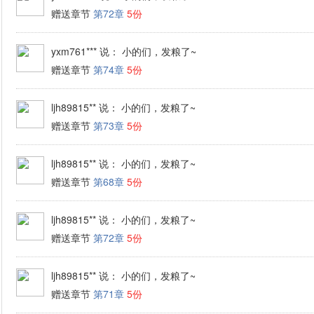
赠送章节
第72章
5份
yxm761***
说： 小的们，发粮了~
赠送章节
第74章
5份
ljh89815**
说： 小的们，发粮了~
赠送章节
第73章
5份
ljh89815**
说： 小的们，发粮了~
赠送章节
第68章
5份
ljh89815**
说： 小的们，发粮了~
赠送章节
第72章
5份
ljh89815**
说： 小的们，发粮了~
赠送章节
第71章
5份