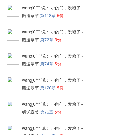
wangj0***
说： 小的们，发粮了~
赠送章节
第118章
5份
wangj0***
说： 小的们，发粮了~
赠送章节
第72章
5份
wangj0***
说： 小的们，发粮了~
赠送章节
第74章
5份
wangj0***
说： 小的们，发粮了~
赠送章节
第126章
5份
wangj0***
说： 小的们，发粮了~
赠送章节
第76章
5份
wangj0***
说： 小的们，发粮了~