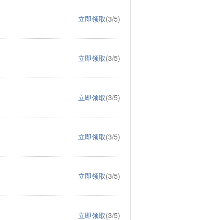
立即领取
(3/5)
立即领取
(3/5)
立即领取
(3/5)
立即领取
(3/5)
立即领取
(3/5)
立即领取
(3/5)