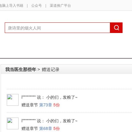
电脑上导入书籍
|
公众号
|
渠道推广平台
我当医生那些年
赠送记录
>
l*********
说： 小的们，发粮了~
赠送章节
第73章
5份
l*********
说： 小的们，发粮了~
赠送章节
第68章
5份