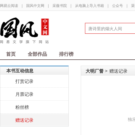
网易云阅读
|
国风中文网
|
采薇书院
|
从电脑上导入书籍
|
公众号
|
渠
首页
全部作品
排行榜
本书互动信息
大明厂督
赠送记录
>
打赏记录
月票记录
粉丝榜
独
赠送记录