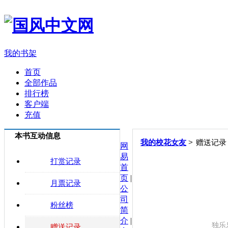
我的书架
首页
全部作品
排行榜
客户端
充值
本书互动信息
>
我的校花女友
赠送记录
网
易
打赏记录
首
页
|
月票记录
公
司
粉丝榜
简
介
|
独乐
赠送记录