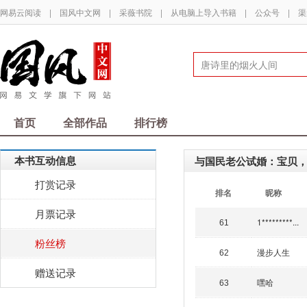
网易云阅读
|
国风中文网
|
采薇书院
|
从电脑上导入书籍
|
公众号
|
渠
首页
全部作品
排行榜
本书互动信息
与国民老公试婚：宝贝
打赏记录
排名
昵称
月票记录
1*********...
61
粉丝榜
漫步人生
62
赠送记录
嘿哈
63