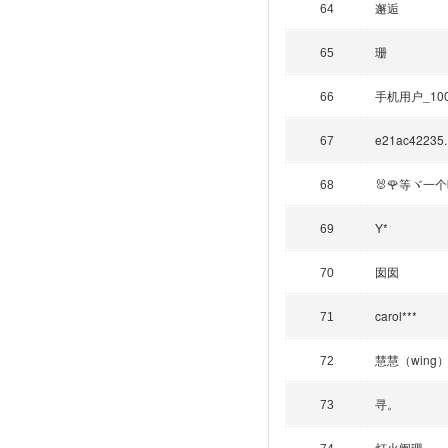
邂逅
64
珊
65
手机用户_10
66
e21ac42235..
67
🐰🌹等ヾ一个晴
68
Y*
69
囡囡
70
carol***
71
慧慧（wing
72
寻。
73
灯火阑珊