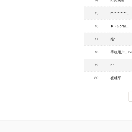
74
m*********...
75
❥︎･•☪︎oral...
76
维*
77
手机用户_05
78
h*
79
崔继军
80