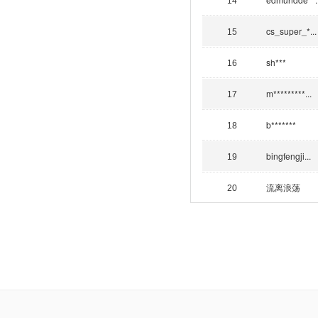
14
cs_super_*...
15
sh***
16
m*********...
17
b*******
18
bingfengji...
19
流离浪荡
20