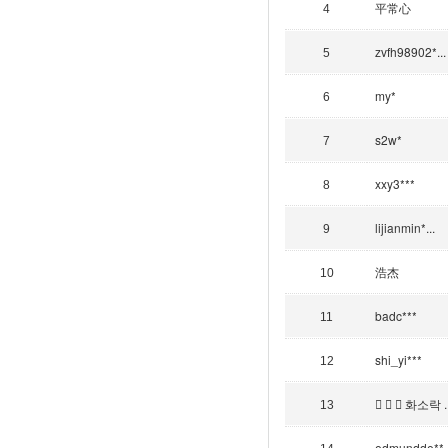
平常心
4
zvfh98902*...
5
my*
6
s2w*
7
xxy3***
8
lijianmin*...
9
浩杰
10
badc***
11
shi_yi***
12
   화소락 ..
13
edmundde**..