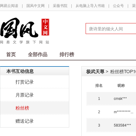
网易云阅读
|
国风中文网
|
采薇书院
|
从电脑上导入书籍
|
公众号
|
渠
首页
全部作品
排行榜
本书互动信息
极武天尊
粉丝榜TOP1
>
打赏记录
排名
昵称
月票记录
cmsk***
1
粉丝榜
m*********...
2
赠送记录
583584***
3