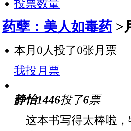
投票数量
药孽：美人如毒药
>
本月
0
人投了
0
张月票
我投月票
静怡1446
投了
6
票
这本书写得太棒啦，