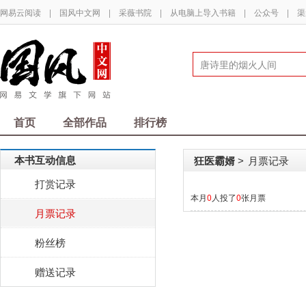
网易云阅读
|
国风中文网
|
采薇书院
|
从电脑上导入书籍
|
公众号
|
渠
首页
全部作品
排行榜
本书互动信息
狂医霸婿
月票记录
>
打赏记录
本月
0
人投了
0
张月票
月票记录
粉丝榜
赠送记录