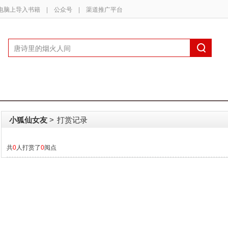
电脑上导入书籍
|
公众号
|
渠道推广平台
小狐仙女友
打赏记录
>
共
0
人打赏了
0
阅点