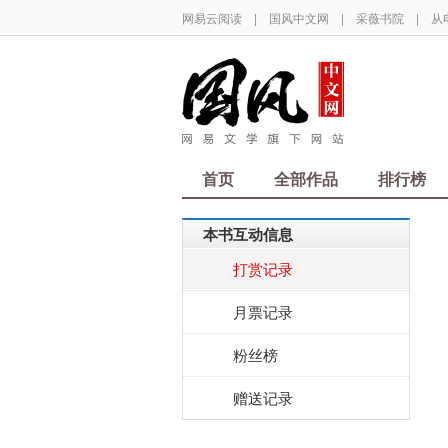
网易云阅读
|
国风中文网
|
采薇书院
|
从
首页
全部作品
排行榜
本书互动信息
打赏记录
月票记录
粉丝榜
赠送记录