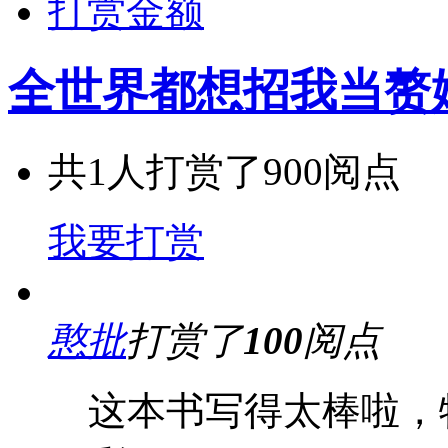
打赏金额
全世界都想招我当赘
共
1
人打赏了
900
阅点
我要打赏
憨批
打赏了
100
阅点
这本书写得太棒啦，