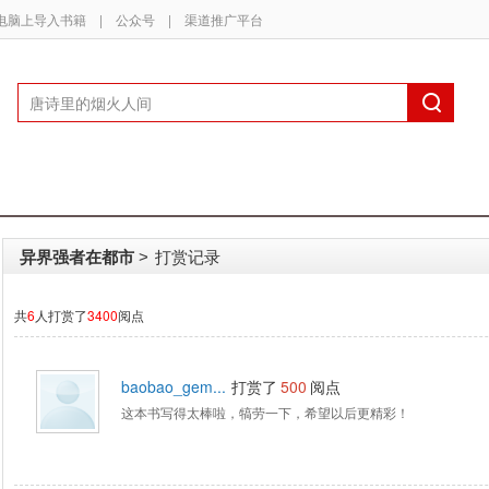
电脑上导入书籍
|
公众号
|
渠道推广平台
异界强者在都市
打赏记录
>
共
6
人打赏了
3400
阅点
baobao_gem...
打赏了
500
阅点
这本书写得太棒啦，犒劳一下，希望以后更精彩！