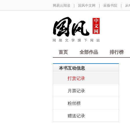
网易云阅读
|
国风中文网
|
采薇书院
|
从
首页
全部作品
排行榜
本书互动信息
打赏记录
月票记录
粉丝榜
赠送记录