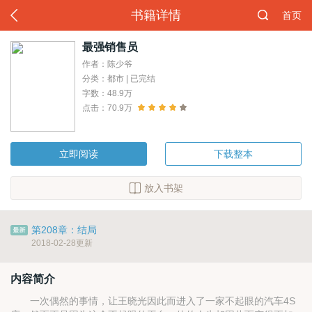
书籍详情
首页
最强销售员
作者：陈少爷
分类：都市 | 已完结
字数：48.9万
点击：70.9万
立即阅读
下载整本
放入书架
第208章：结局
2018-02-28更新
内容简介
一次偶然的事情，让王晓光因此而进入了一家不起眼的汽车4S