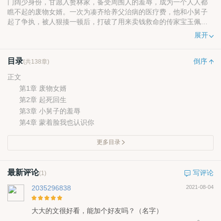
门阔少身份，甘愿入赘林家，备受周围人的羞辱，成为一个人人都
瞧不起的废物女婿。一次为凑齐给养父治病的医疗费，他和小舅子
起了争执，被人狠揍一顿后，打破了用来卖钱救命的传家宝玉佩。
正当男主陷入绝望时候，碎玉传来一道红光。然后，他的一切都发
展开
生了翻天覆地的变化。拥有豪门身份的他，从此走上一条完全不一
样的路……
目录
倒序
(共138章)
正文
第1章 废物女婿
第2章 起死回生
第3章 小舅子的羞辱
第4章 蒙着脸我也认识你
更多目录
最新评论
写评论
(1)
2035296838
2021-08-04
大大的文很好看，能加个好友吗？（名字）