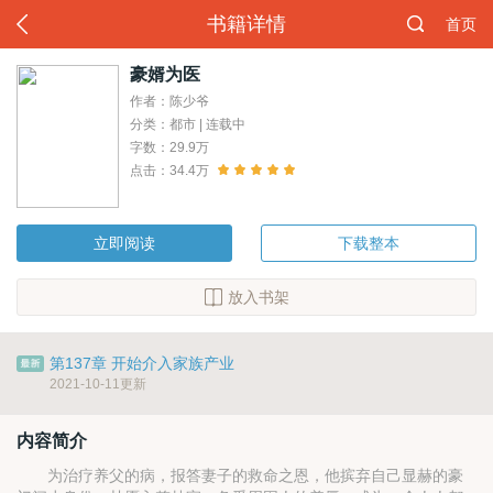
书籍详情
首页
豪婿为医
作者：陈少爷
分类：都市 | 连载中
字数：29.9万
点击：34.4万
立即阅读
下载整本
放入书架
第137章 开始介入家族产业
2021-10-11更新
内容简介
为治疗养父的病，报答妻子的救命之恩，他摈弃自己显赫的豪