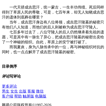
一代天骄成吉思汗，统一蒙古，一生丰功伟绩。死后同样
得到了草原人民的尊敬，可是，七百年来，却无人知晓成吉思
汗的遗体到底葬在哪里？
当年，成吉思汗身边有八位将领，成吉思汗陵墓的秘密只
有他们八人知道，而他们的后人则被称为成吉思汗守陵人。
七百多年过去了，八位守陵人的后人仍然继承着先祖的遗
愿，可是其中有一脉生了异心，把成吉思汗陵墓的秘密出卖给
了一个神秘的组织。自此，草原上的安宁被打破了。
而我夏炎，身为八脉传承中的一位，再与神秘组织对抗的
同时，也一点点解开了成吉思汗陵墓的秘密。
目录
倒序
评论
写评论
更多评论
男生
女生
出版
客服
微信
客户端
帮助
触屏版
电脑版
网易公司版权所有©1997-2026