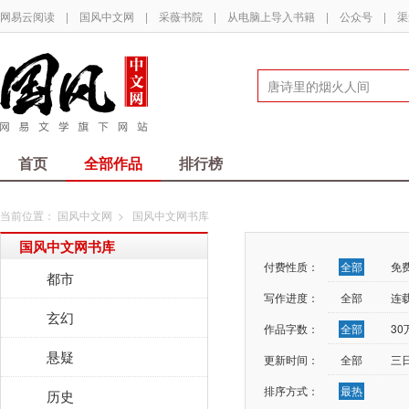
网易云阅读
|
国风中文网
|
采薇书院
|
从电脑上导入书籍
|
公众号
|
渠
首页
全部作品
排行榜
当前位置：
国风中文网
>
国风中文网书库
国风中文网书库
付费性质：
全部
免
都市
写作进度：
全部
连
玄幻
作品字数：
全部
3
悬疑
更新时间：
全部
三
排序方式：
最热
历史