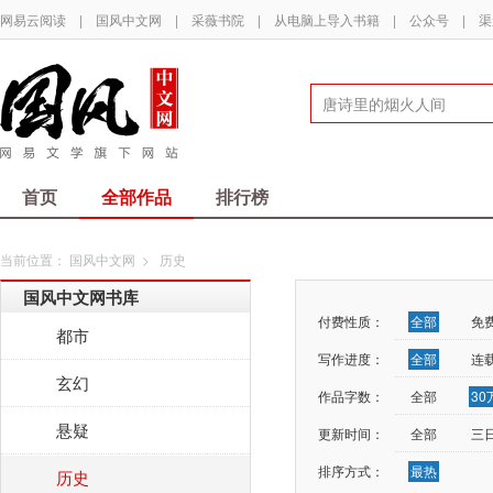
网易云阅读
|
国风中文网
|
采薇书院
|
从电脑上导入书籍
|
公众号
|
渠
首页
全部作品
排行榜
当前位置：
国风中文网
>
历史
国风中文网书库
付费性质：
全部
免
都市
写作进度：
全部
连
玄幻
作品字数：
全部
3
悬疑
更新时间：
全部
三
排序方式：
最热
历史