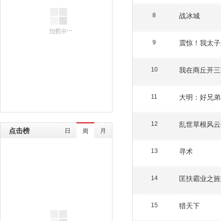
战冰城
8
震惊！我太子
9
我在商丘开三
10
大明：好兄弟
11
乱世草根风云
12
点击榜
日
月
周
寻术
13
匡扶霸业之旌
14
猎天下
15