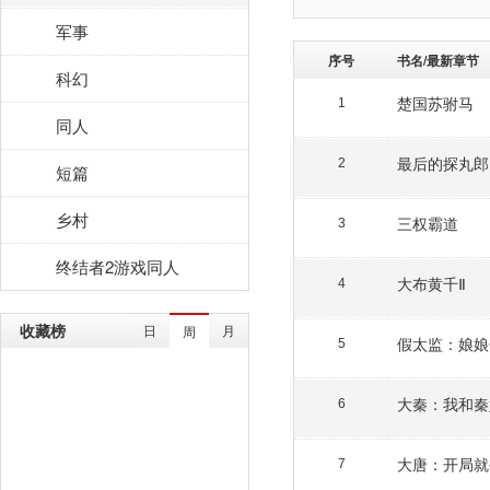
军事
序号
书名/最新章节
科幻
楚国苏驸马
1
同人
最后的探丸郎
2
短篇
乡村
三权霸道
3
终结者2游戏同人
大布黄千Ⅱ
4
收藏榜
日
月
周
假太监：娘娘
5
大秦：我和秦
6
大唐：开局就
7