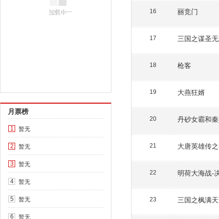
丽竞门
16
三国之谋圣无
17
枪客
18
大燕狂婿
19
月票榜
丹砂女霸和秦
20
暂无
1
大唐英雄传之
暂无
21
2
暂无
3
明荷大海战-
22
暂无
4
暂无
三国之枫满天
5
23
暂无
6