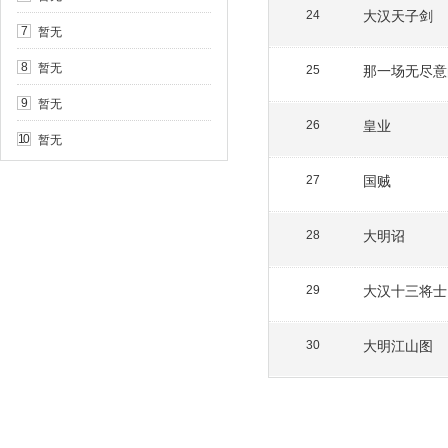
大汉天子剑
24
暂无
7
暂无
8
那一场无尽意
25
暂无
9
皇业
26
暂无
10
国贼
27
大明诏
28
大汉十三将士
29
大明江山图
30