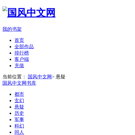
我的书架
首页
全部作品
排行榜
客户端
充值
当前位置：
国风中文网
>
悬疑
国风中文网书库
都市
玄幻
悬疑
历史
军事
科幻
同人