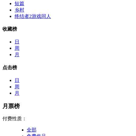
短篇
乡村
终结者2游戏同人
收藏榜
日
周
月
点击榜
日
周
月
月票榜
付费性质：
全部