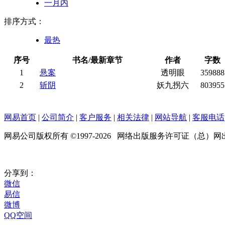
一月内
排序方式：
最热
序号
书名/最新章节
作者
字数
1
悬案
透明眼
359888
2
斩阴
妖九拐六
803955
网易首页
|
公司简介
|
客户服务
|
相关法律
|
网站导航
|
客服电话
网易公司版权所有 ©1997-
2026
网络出版服务许可证（总）网出证（
分享到：
微信
易信
微博
QQ空间