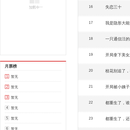
失恋三十
16
我是隐形大能
17
一只通信汪的
18
开局拿下美女
19
月票榜
校花别追了，
20
暂无
1
开局被小姨子
暂无
21
2
暂无
3
都重生了，谁
22
暂无
4
暂无
都重生了，还
5
23
暂无
6