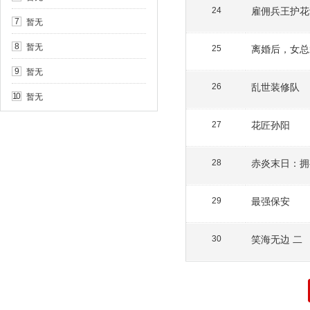
雇佣兵王护花
24
暂无
7
暂无
8
离婚后，女总
25
暂无
9
乱世装修队
26
暂无
10
花匠孙阳
27
28
最强保安
29
笑海无边 二
30