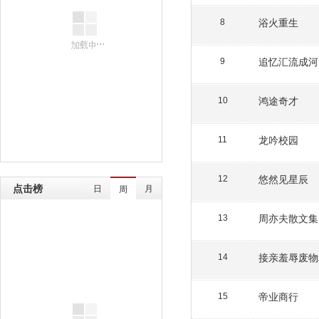
浴火重生
8
追忆汇流成河
9
鸿途奇才
10
龙吟校园
11
悠然见星辰
12
点击榜
日
月
周
周亦夫散文集
13
接亲羞辱废物
14
帝业商行
15