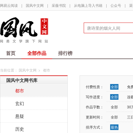
网易云阅读
|
国风中文网
|
采薇书院
|
从电脑上导入书籍
|
公众号
|
渠
首页
全部作品
排行榜
当前位置：
国风中文网
>
都市
国风中文网书库
付费性质：
全部
免
都市
写作进度：
全部
连
玄幻
作品字数：
全部
3
悬疑
更新时间：
全部
三
排序方式：
最热
历史