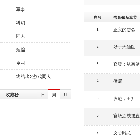
军事
序号
书名/最新章节
科幻
正义的使命
1
同人
妙手大仙医
2
短篇
乡村
官场：从离婚
3
终结者2游戏同人
做局
4
收藏榜
日
月
周
发迹，王升
5
官场之扶摇直
6
文心雕龙
7