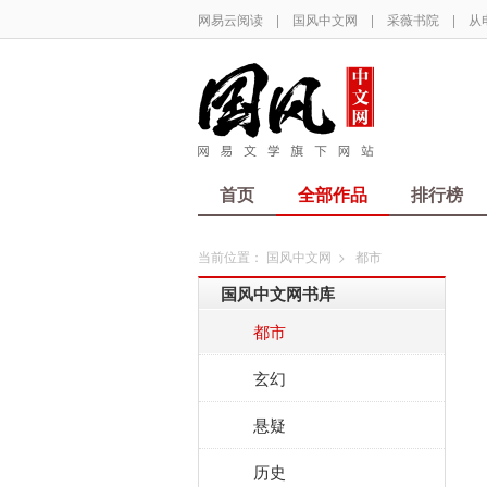
网易云阅读
|
国风中文网
|
采薇书院
|
从
首页
全部作品
排行榜
当前位置：
国风中文网
>
都市
国风中文网书库
都市
玄幻
悬疑
历史