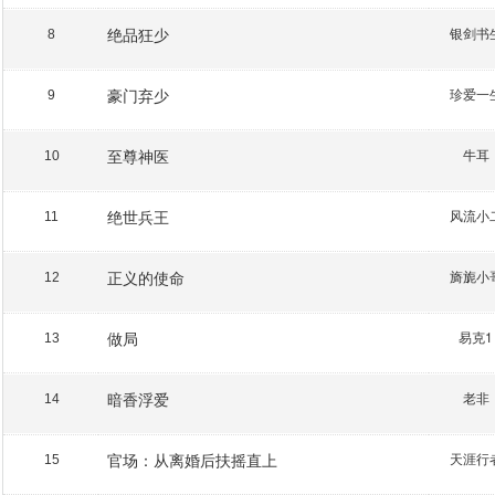
绝品狂少
银剑书
8
豪门弃少
珍爱一
9
至尊神医
牛耳
10
绝世兵王
风流小
11
正义的使命
旖旎小
12
做局
易克1
13
暗香浮爱
老非
14
官场：从离婚后扶摇直上
天涯行
15