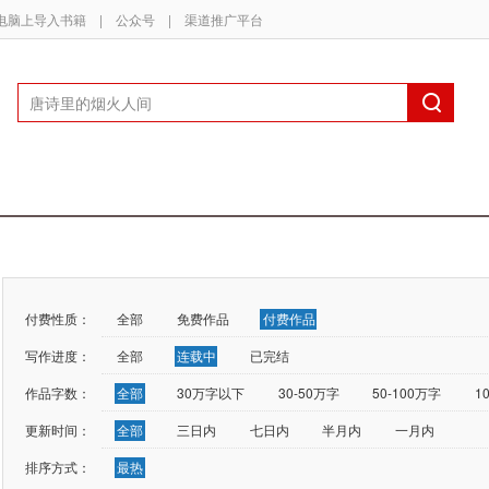
电脑上导入书籍
|
公众号
|
渠道推广平台
付费性质：
全部
免费作品
付费作品
写作进度：
全部
连载中
已完结
作品字数：
全部
30万字以下
30-50万字
50-100万字
1
更新时间：
全部
三日内
七日内
半月内
一月内
排序方式：
最热