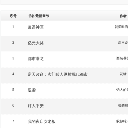
序号
书名/最新章节
作者
逍遥神医
就爱吃
1
亿元大奖
高玉
2
都市潜龙
西装暴
3
逆天改命：玄门传人纵横现代都市
花缘
4
逆袭
钓人的
5
好人平安
骁骑
6
我的夜店女老板
貌似纯
7