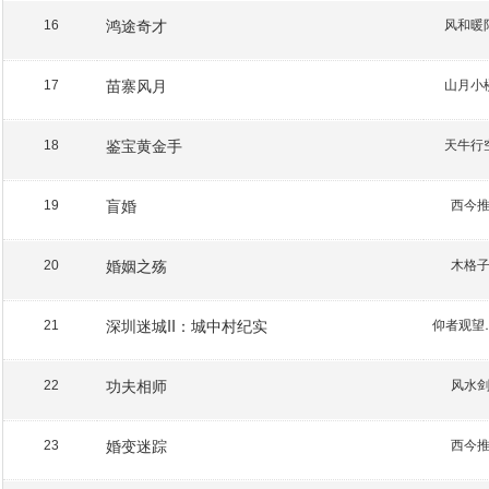
鸿途奇才
风和暖
16
苗寨风月
山月小
17
鉴宝黄金手
天牛行
18
盲婚
西今
19
婚姻之殇
木格
20
深圳迷城II：城中村纪实
仰者
21
功夫相师
风水
22
婚变迷踪
西今
23