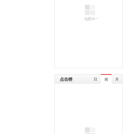
点击榜
日
月
周