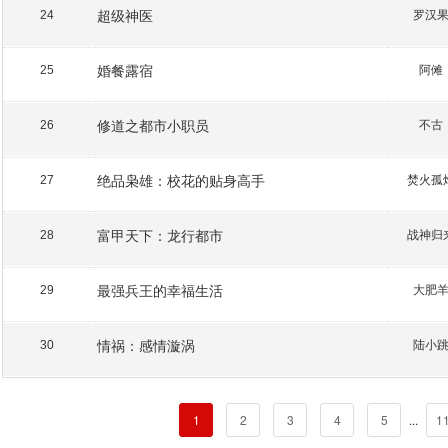
超级神医
罗汉
24
婚餐露宿
阿傩
25
修道之都市小职员
不古
26
绝品枭雄：校花的贴身高手
焚火孤
27
富甲天下：龙行都市
战神归
28
最强兵王的幸福生活
大肥
29
情祸：感情漩涡
陆小
30
1
2
3
4
5
...
1