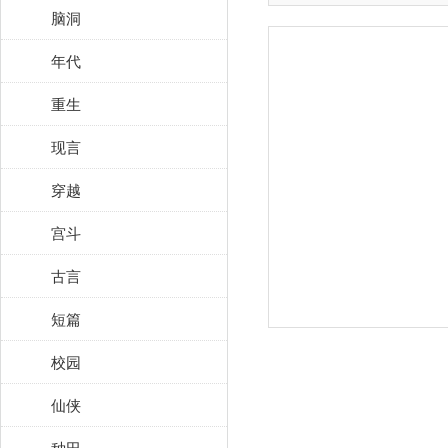
脑洞
年代
重生
现言
穿越
宫斗
古言
短篇
校园
仙侠
种田