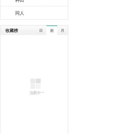
同人
收藏榜
日
月
周