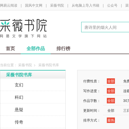
网易云阅读
|
国风中文网
|
采薇书院
|
从电脑上导入书籍
|
公众号
|
渠
首页
全部作品
排行榜
当前位置：
采薇书院
>
采薇书院书库
采薇书院书库
付费性质：
全部
免
玄幻
写作进度：
全部
连
科幻
作品字数：
全部
3
悬疑
更新时间：
全部
三
排序方式：
最热
传奇