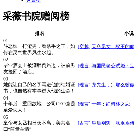
月票榜
采薇书院赠阅榜
排名
小说
01
斗恶妹，打渣男，看杀手之王，如
[穿越]
天命凰女：权王的
何在灵气世界风生水起。
02
毕业酒会上被灌醉倒路边，被前男
[现言]
与国民老公试婚：
友捡回了酒店。
03
她能让自己的名字写进他的结婚证
[现言]
龙先生，别那么骄
书，也自然有本事进入他的生命！
04
十年后，重回故地，公司CEO竟是
[现言]
十年：红树林之恋
至爱恋人！
05
皇帝与女丞相日夜不离，美其名
[古言]
皇后别逃，朕乖乖
曰“商量军情”