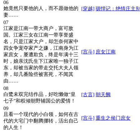
06
她竟然只要他的人，而不愿做他的
[穿越]
驯悍记：绝情庄主
妻……
07
江家是江南一带大商户，富可敌
国。江家三女在江南一带享誉盛
名，只是江家大户，却怎奈何家中
四女争宠夺家产之嫌，江南身为江
[宫斗]
庶女江南
家庶女，屡遭欺负，终是年满十三
时，娘亲沈氏生下江家唯一独子江
东，却被当家的带走交托大夫人领
养，却几番险些被害死，不闻其
由……
08
白鹭未双完结作品，好吃懒做“皇
[古言]
朝天阙
七子”和权倾朝野辅国公的爱情！
09
且看一个现代的小白领，如何在古
[宫斗]
重生之侯门庶女
代的大宅门中翻腾挪转，活出自己
的人生！