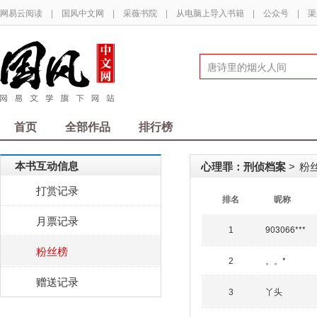
网易云阅读
|
国风中文网
|
采薇书院
|
从电脑上导入书籍
|
公众号
|
渠
首页
全部作品
排行榜
本书互动信息
心理罪：刑侦档案
粉丝
>
打赏记录
排名
昵称
月票记录
903066***
1
粉丝榜
。。*
2
赠送记录
丫头
3