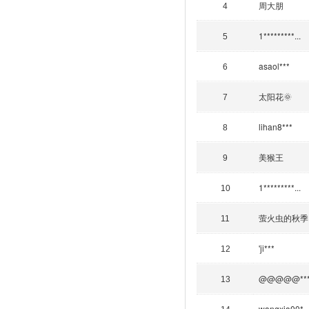
周大朋
4
1*********...
5
asaol***
6
太阳花🌞
7
lihan8***
8
美猴王
9
1*********...
10
萤火虫的秋季
11
'ji***
12
@@@@@**
13
wangxia00*..