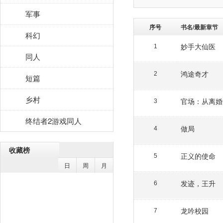
军事
序号
书名/最新章节
科幻
妙手大仙医
1
同人
鸿途奇才
2
短篇
乡村
官场：从离婚
3
终结者2游戏同人
做局
4
收藏榜
正义的使命
5
日
周
月
发迹，王升
6
龙吟校园
7