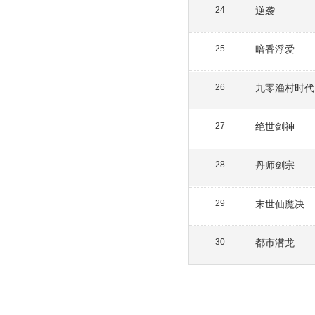
逆袭
24
暗香浮爱
25
九零渔村时代
26
绝世剑神
27
丹师剑宗
28
末世仙魔决
29
都市潜龙
30