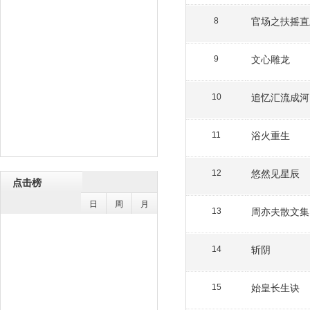
官场之扶摇直
8
文心雕龙
9
追忆汇流成河
10
浴火重生
11
悠然见星辰
12
点击榜
日
周
月
周亦夫散文集
13
斩阴
14
始皇长生诀
15