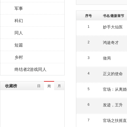
军事
序号
书名/最新章节
科幻
妙手大仙医
1
同人
鸿途奇才
2
短篇
乡村
做局
3
终结者2游戏同人
正义的使命
4
收藏榜
日
月
周
官场：从离婚
5
发迹，王升
6
官场之扶摇直
7