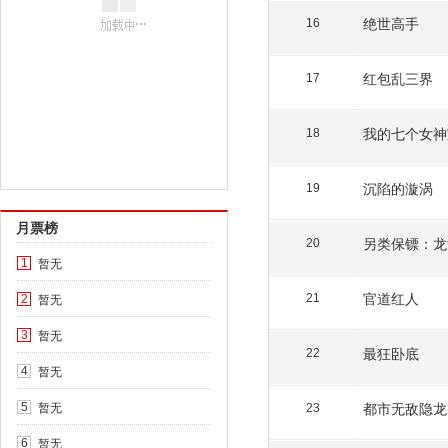
绝世高手
16
红包乱三界
17
我的七个女神
18
沉陷的漩涡
19
月票榜
另类保镖：龙
20
暂无
1
官道红人
暂无
21
2
暂无
3
最狂卧底
22
暂无
4
暂无
都市无敌隐龙
5
23
暂无
6