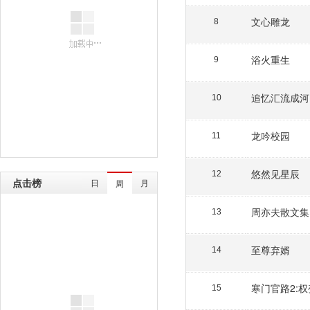
文心雕龙
8
浴火重生
9
追忆汇流成河
10
龙吟校园
11
悠然见星辰
12
点击榜
日
月
周
周亦夫散文集
13
至尊弃婿
14
寒门官路2:权
15