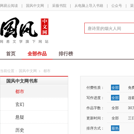
网易云阅读
|
国风中文网
|
采薇书院
|
从电脑上导入书籍
|
公众号
|
渠
首页
全部作品
排行榜
当前位置：
国风中文网
>
都市
国风中文网书库
付费性质：
全部
免
都市
写作进度：
全部
连
玄幻
作品字数：
全部
3
悬疑
更新时间：
全部
三
排序方式：
最热
历史