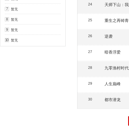
天师下山：我
24
暂无
7
暂无
8
重生之再铸青
25
暂无
9
逆袭
26
暂无
10
暗香浮爱
27
九零渔村时代
28
人生巅峰
29
都市潜龙
30