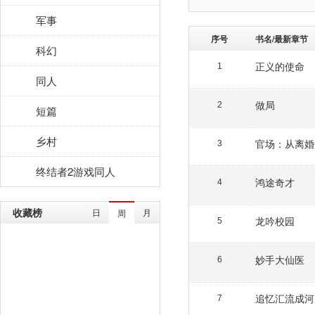
军事
序号
书名/最新章节
科幻
正义的使命
1
同人
做局
2
短篇
乡村
官场：从离婚
3
终结者2游戏同人
鸿途奇才
4
收藏榜
日
月
周
龙吟校园
5
妙手大仙医
6
追忆汇流成河
7