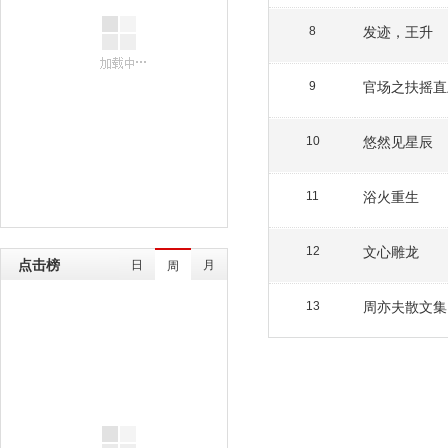
发迹，王升
8
官场之扶摇直
9
悠然见星辰
10
浴火重生
11
文心雕龙
12
点击榜
日
月
周
周亦夫散文集
13