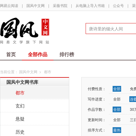
网易云阅读
|
国风中文网
|
采薇书院
|
从电脑上导入书籍
|
公众号
|
渠
首页
全部作品
排行榜
当前位置：
国风中文网
>
都市
国风中文网书库
付费性质：
全部
免
都市
写作进度：
全部
连
玄幻
作品字数：
全部
3
悬疑
更新时间：
全部
三
排序方式：
最热
历史